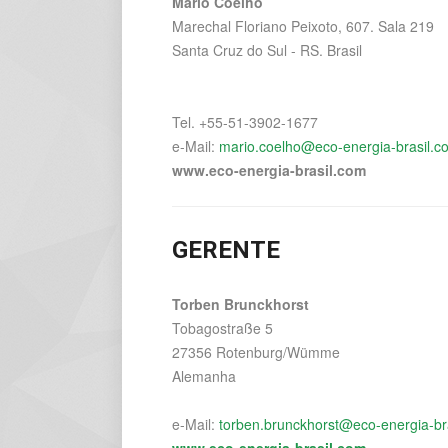
Mario Coelho
Marechal Floriano Peixoto, 607. Sala 219
Santa Cruz do Sul - RS. Brasil
Tel. +55-51-3902-1677
e-Mail:
mario.coelho@eco-energia-brasil.c
www.eco-energia-brasil.com
GERENTE
Torben Brunckhorst
Tobagostraße 5
27356 Rotenburg/Wümme
Alemanha
e-Mail:
torben.brunckhorst@eco-energia-br