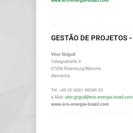
www.eco-energia-brasil.com
GESTÃO DE PROJETOS -
Vitor Grigull
Tobagostraße 5
27356 Rotenburg/Wümme
Alemanha
Tel. +49 (0) 4261-96346-22
e-Mail:
vitor.grigull@eco-energia-brasil.com
www.eco-energia-brasil.com